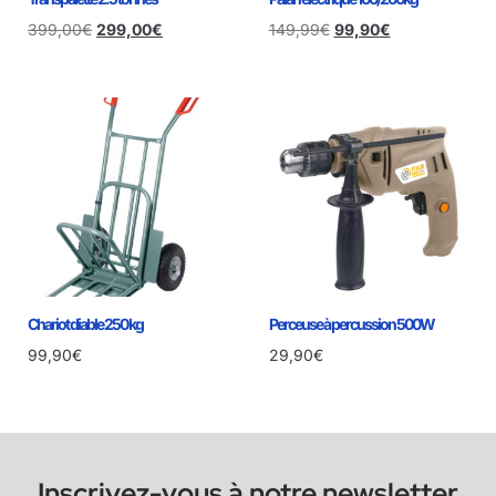
399,00
€
299,00
€
149,99
€
99,90
€
Chariot diable 250 kg
Perceuse à percussion 500W
99,90
€
29,90
€
Inscrivez-vous à notre newsletter