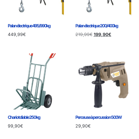
Palan électrique 495/990kg
Palan électrique 200/400kg
449,99
€
219,99
€
199,90
€
Chariot diable 250 kg
Perceuse à percussion 500W
99,90
€
29,90
€