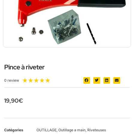
Pince à riveter
★
★
★
★
★
0 review
19,90
€
Catégories
OUTILLAGE
,
Outillage a main
,
Riveteuses